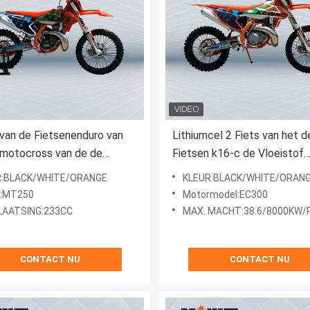
van de Fietsenenduro van
Lithiumcel 2 Fiets van het d
gmotocross van de de
Fietsen k16-c de Vloeistof
enmt250 Motor de
Gekoelde Chinese Vuil van d
R:BLACK/WHITE/ORANGE
KLEUR:BLACK/WHITE/ORAN
goverbrengingstransmissiesysteem
Slagmotocross
r:MT250
Motormodel:EC300
LAATSING:233CC
MAX. MACHT:38.6/8000KW/
CONTACT NU
CONTACT NU