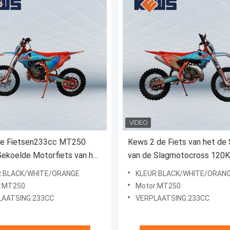
de Fietsen233cc MT250
Kews 2 de Fiets van het de 
ekoelde Motorfiets van het
van de Slagmotocross 120
250CC Twee
R:BLACK/WHITE/ORANGE
KLEUR:BLACK/WHITE/ORAN
r:MT250
Motor:MT250
LAATSING:233CC
VERPLAATSING:233CC