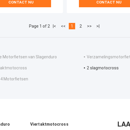
CONTACT NU
CONTACT NU
Page 1 of 2
|<
<<
1
2
>>
>|
 Motorfietsen van Slagenduro
Verzamelingsmotorfie
taktmotocross
2 slagmotocross
 4 Motorfietsen
LAA
nduro
Viertaktmotocross