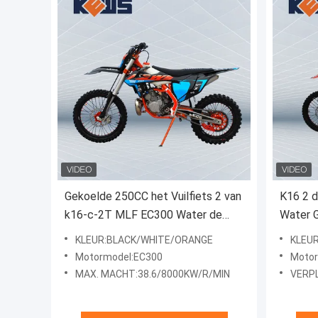
Gekoelde 250CC het Vuilfiets 2 van
K16 2 
k16-c-2T MLF EC300 Water de
Water G
Modellen van Slagenduro
Slagvuil
KLEUR:BLACK/WHITE/ORANGE
KLEU
Motormodel:EC300
Moto
MAX. MACHT:38.6/8000KW/R/MIN
VERP