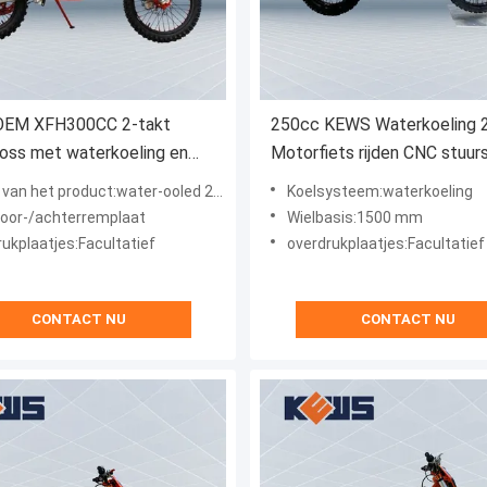
EM XFH300CC 2-takt
250cc KEWS Waterkoeling 
oss met waterkoeling en
Motorfiets rijden CNC stuur
le configuraties
Met sterke kracht
 het product:water-ooled 2-takt motocross
Koelsysteem:waterkoeling
voor-/achterremplaat
Wielbasis:1500 mm
ukplaatjes:Facultatief
overdrukplaatjes:Facultatief
CONTACT NU
CONTACT NU