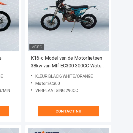
e
K16-c Model van de Motorfietsen
38kw van Mlf EC300 300CC Water
e
Gekoelde de Hoge
GE
KLEUR:BLACK/WHITE/ORANGE
Machtsmotorfietsen
Motor:EC300
R/MIN
VERPLAATSING:290CC
CONTACT NU