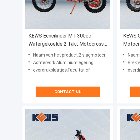
KEWS Eéncilinder MT 300cc
KEWS O
Watergekoelde 2 Takt Motocross
Motocr
Met Sterke Kracht
optione
Naam van het product:2 slagmotocross
Naam van
Achtervork:Aluminiumlegering
Brek:
overdrukplaatjes:Facultatief
overdr
CONTACT NU