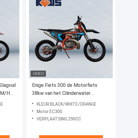
Slagvuil
Enige Fiets 300 de Motorfiets
KM/H
38kw van het Cilinderwater
Gekoelde Vuil van CC
GE
KLEUR:BLACK/WHITE/ORANGE
Motor:EC300
VERPLAATSING:290CC