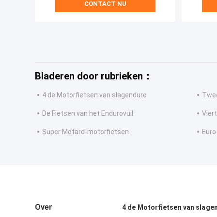
CONTACT NU
Bladeren door rubrieken：
4 de Motorfietsen van slagenduro
Twee
De Fietsen van het Endurovuil
Vier
Super Motard-motorfietsen
Euro
Over
4 de Motorfietsen van slage