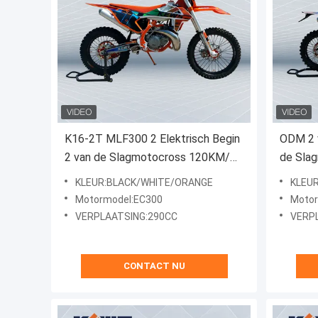
K16-2T MLF300 2 Elektrisch Begin
ODM 2 
2 van de Slagmotocross 120KM/H
de Sla
de Fiets van het Slagvuil
Modell
KLEUR:BLACK/WHITE/ORANGE
KLEU
Kettin
Motormodel:EC300
Moto
VERPLAATSING:290CC
VERP
CONTACT NU