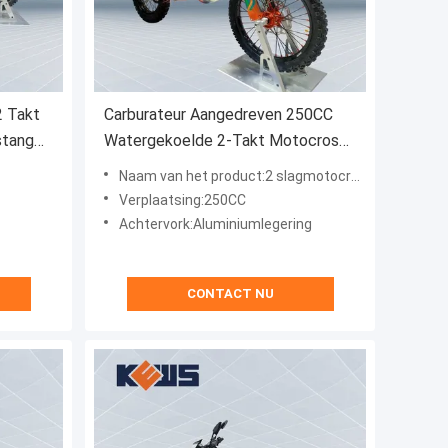
2 Takt
Carburateur Aangedreven 250CC
stang
Watergekoelde 2-Takt Motocross
Met CDI Ontsteking En Optionele
Naam van het product:2 slagmotocross
Stickers
Verplaatsing:250CC
Achtervork:Aluminiumlegering
CONTACT NU