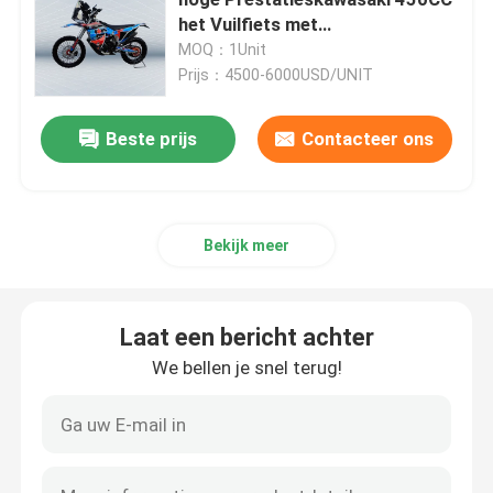
het Vuilfiets met
Octrooiontwerp
MOQ：1Unit
De Fietsen van het Endurovuil
Prijs：4500-6000USD/UNIT
Viertaktmotocross
Beste prijs
Contacteer ons
2 slagmotocross
Bekijk meer
Super Motard-motorfietsen
Laat een bericht achter
Euro 4 Motorfietsen
We bellen je snel terug!