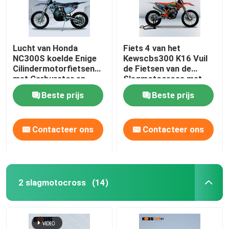
Lucht van Honda
Fiets 4 van het
NC300S koelde Enige
Kewscbs300 K16 Vuil
Cilindermotorfietsen
de Fietsen van de
met Carburator en
Slagmotocross met
Brandstofinjectie
Schijfrem
Beste prijs
Beste prijs
Contacteer ons
Contacteer ons
2 slagmotocross
(14)