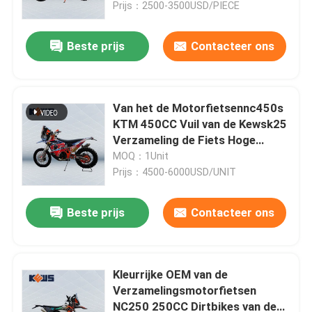
Brandstofinjectie
Prijs：2500-3500USD/PIECE
Beste prijs
Contacteer ons
Van het de Motorfietsennc450s
KTM 450CC Vuil van de Kewsk25
Verzameling de Fiets Hoge
Hefboom met Lithiumcel
MOQ：1Unit
Prijs：4500-6000USD/UNIT
Beste prijs
Contacteer ons
Huis
Producten
Kleurrijke OEM van de
Verzamelingsmotorfietsen
NC250 250CC Dirtbikes van de
Ongeveer ons