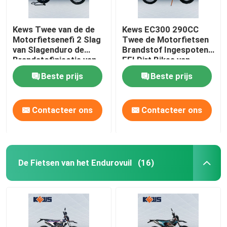
Kews Twee van de de
Kews EC300 290CC
Motorfietsenefi 2 Slag
Twee de Motorfietsen
van Slagenduro de
Brandstof Ingespoten
Brandstofinjectie van
EFI Dirt Bikes van
de het Vuilfiets
Slagenduro
Beste prijs
Beste prijs
Contacteer ons
Contacteer ons
De Fietsen van het Endurovuil
(16)