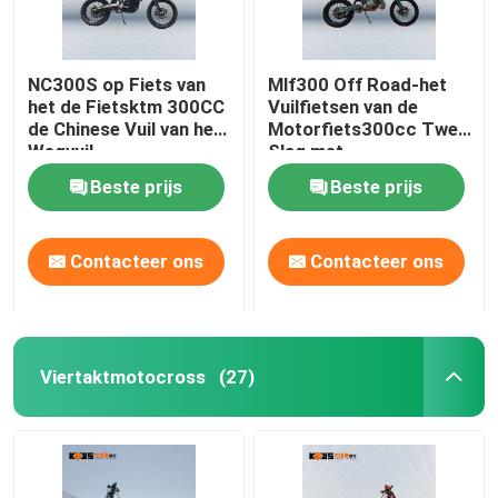
NC300S op Fiets van
Mlf300 Off Road-het
het de Fietsktm 300CC
Vuilfietsen van de
de Chinese Vuil van het
Motorfiets300cc Twee
Wegvuil
Slag met
Elektrobeginsysteem
Beste prijs
Beste prijs
Contacteer ons
Contacteer ons
Viertaktmotocross
(27)