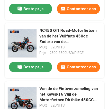
Beste prijs
Contacteer ons
NC450 Off Road-Motorfietsen
van de het Vuilfiets 450cc
Enduro van de
Motorfietsverzameling de
MOQ：32UNITS
Chinese
Prijs：2500-3500USD/PIECE
Beste prijs
Contacteer ons
Van de de Fietsverzameling van
het Kewsk16 Vuil de
Motorfietsen Dirtbike 450CC
30kw met Carburator of
MOQ：32UNITS