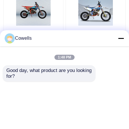
Kews 2 de Fiets van het
120KM/H vuilfiets 2 de
de Slagvuil van de
Motorfietsmt250 Staal
Cowells
Slagmotocross
en Legering van de
120KM/H 250CC Twee
Slagmotocross
1:48 PM
Beste prijs
Beste prijs
Good day, what product are you looking 
for?
Contacteer ons
Contacteer ons
Bekijk meer
Thuis
Ongeveer ons
Contacteer ons
Desktop Site
Sitemap
Privacy Policy