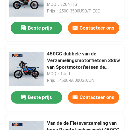
Motocrossfiets
MOQ：32UNITS
Prijs：2500-3500USD/PIECE
Fabrieksreis
Beste prijs
Contacteer ons
Kwaliteitscontrole
Contacteer ons
450CC dubbele van de
Verzamelingsmotorfietsen 38kw
van Sportmotorfietsen de
bloggen
Machtsmotor met zowel
MOQ：1Unit
Carburator als Efi Two Options
Prijs：4500-6000USD/UNIT
4 de Motorfietsen van slagenduro
Beste prijs
Contacteer ons
Twee Motorfietsen van Slagenduro
Van de de Fietsverzameling van
Verzamelingsmotorfietsen
hoge Prestatieskawasaki 450CC