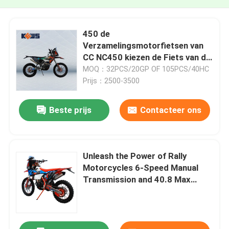
450 de
Verzamelingsmotorfietsen van
CC NC450 kiezen de Fiets van de
Cilinderktm Verzameling uit
MOQ：32PCS/20GP OF 105PCS/40HC
Prijs：2500-3500
Beste prijs
Contacteer ons
Unleash the Power of Rally
Motorcycles 6-Speed Manual
Transmission and 40.8 Max
Power for the Ultimate Riding
Experience