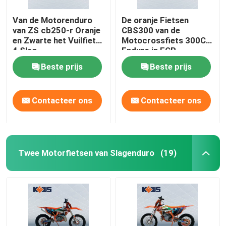
Van de Motorenduro
De oranje Fietsen
van ZS cb250-r Oranje
CBS300 van de
en Zwarte het Vuilfiets
Motocrossfiets 300CC
4 Slag
Enduro in FCR-
Carburator
Beste prijs
Beste prijs
Contacteer ons
Contacteer ons
Twee Motorfietsen van Slagenduro
(19)