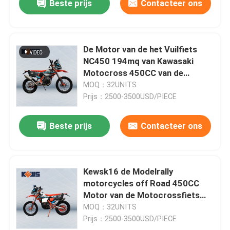
Beste prijs
Contacteer ons
De Motor van de het Vuilfiets
NC450 194mq van Kawasaki
Motocross 450CC van de
Kewsmotorfiets
MOQ：32UNITS
Prijs：2500-3500USD/PIECE
Beste prijs
Contacteer ons
Kewsk16 de Modelrally
motorcycles off Road 450CC
Motor van de Motocrossfiets
NC450 die door Zongshen wordt
MOQ：32UNITS
gemaakt
Prijs：2500-3500USD/PIECE