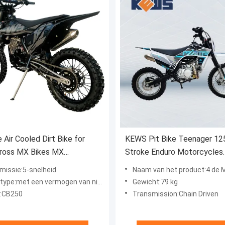
 Air Cooled Dirt Bike for
KEWS Pit Bike Teenager 12
ross MX Bikes MX
Stroke Enduro Motorcycles
cle Off Road Dirt Bike for
Lichtgewicht En
missie:5-snelheid
Naam van het product:4 de Motorfietsen va
KEWS Dirtbike
Gebruikersvriendelijk
e:met een vermogen van niet meer dan 50 W
Gewicht:79 kg
:CB250
Transmission:Chain Driven