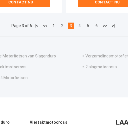
CONTACT NU
CONTACT NU
Page 3 of 6
|<
<<
1
2
3
4
5
6
>>
>|
 Motorfietsen van Slagenduro
Verzamelingsmotorfie
taktmotocross
2 slagmotocross
 4 Motorfietsen
LAA
nduro
Viertaktmotocross