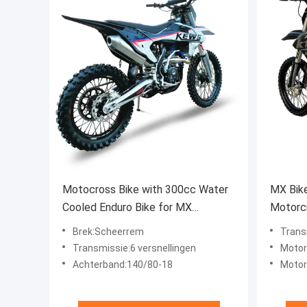
Motocross Bike with 300cc Water
MX Bike
Cooled Enduro Bike for MX
Motorc
Supercross Adjustable Shock Trail
Motorcy
Brek:Scheerrem
Trans
Bike Enduro for Wheelie and Jump
Enduro 
Transmissie:6 versnellingen
Motortyp
Achterband:140/80-18
Motor