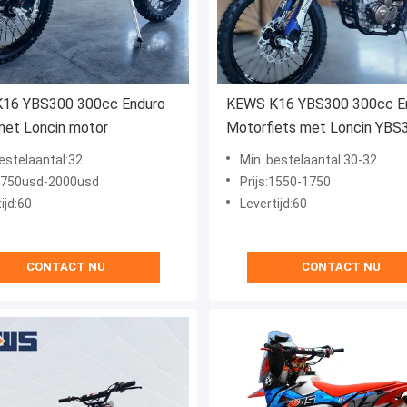
16 YBS300 300cc Enduro
KEWS K16 YBS300 300cc E
met Loncin motor
Motorfiets met Loncin YBS
Motor
estelaantal:32
Min. bestelaantal:30-32
:1750usd-2000usd
Prijs:1550-1750
ijd:60
Levertijd:60
CONTACT NU
CONTACT NU