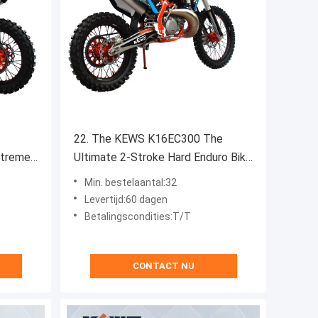
​​22. The KEWS K16EC300 The
xtreme
Ultimate 2-Stroke Hard Enduro Bike
 in
for Professional Riders and
Min. bestelaantal:32
ng
Hardcore Off-Road Enthusiasts
Levertijd:60 dagen
Betalingscondities:T/T
CONTACT NU