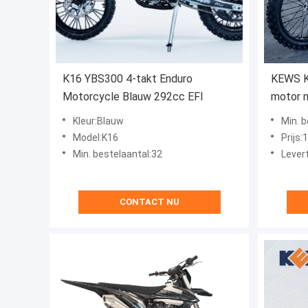
K16 YBS300 4-takt Enduro
KEWS K
Motorcycle Blauw 292cc EFI
motor 
Kleur:Blauw
Min. b
Model:K16
Prijs
Min. bestelaantal:32
Levert
CONTACT NU