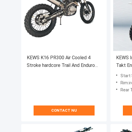
​​KEWS K16 PR300 Air Cooled 4
KEWS Ir
Stroke​​ ​​hardcore Trail And Enduro
Takt E
Motorcycle​​
Achterv
Start
Rim:ir
Rear 
CONTACT NU