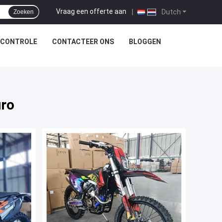
Vraag een offerte aan
|
Dutch
Zoeken
SCONTROLE
CONTACTEER ONS
BLOGGEN
uro