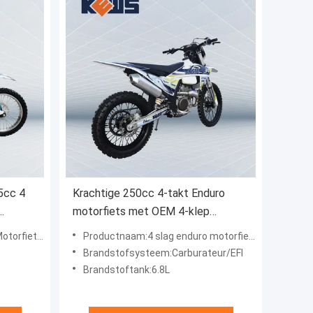
5cc 4
Krachtige 250cc 4-takt Enduro
motorfiets met OEM 4-klep
watergekoeld EFI en EXCEL RIM
n slagenduro
Productnaam:4 slag enduro motorfiets
Brandstofsysteem:Carburateur/EFI
Brandstoftank:6.8L