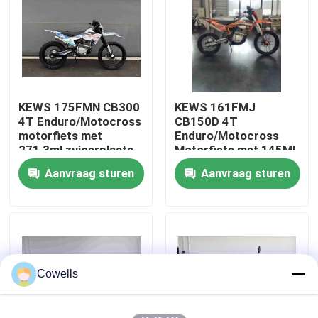
Fabrieksreis
Kwaliteitscontrole
KEWS 175FMN CB300
KEWS 161FMJ
4T Enduro/Motocross
CB150D 4T
Contacteer ons
motorfiets met
Enduro/Motocross
271,3ml zuigerplaats
Motorfiets met 145ML
Motocrossfiets
Cilinderinhoud
Aanvraag sturen
Aanvraag sturen
bloggen
Elektrische+Kick Start
en 5 Versnellingen
4 de Motorfietsen van slagenduro
Twee Motorfietsen van Slagenduro
Cowells
Verzamelingsmotorfietsen