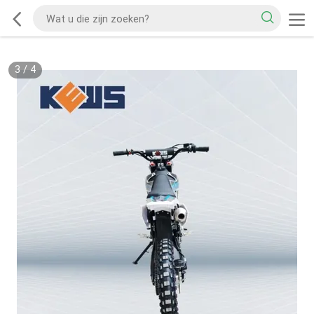
3
/
4