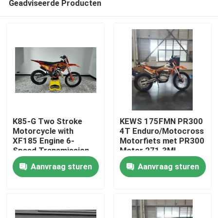
Geadviseerde Producten
K85-G Two Stroke
KEWS 175FMN PR300
Motorcycle with
4T Enduro/Motocross
XF185 Engine 6-
Motorfiets met PR300
Speed Transmission
Motor 271.3ML
Huis
and Professional
Cilinderinhoud en
Aanvraag sturen
Aanvraag sturen
Suspension for Off-
Elektrische Start
Road Adventure
Producten
Ongeveer ons