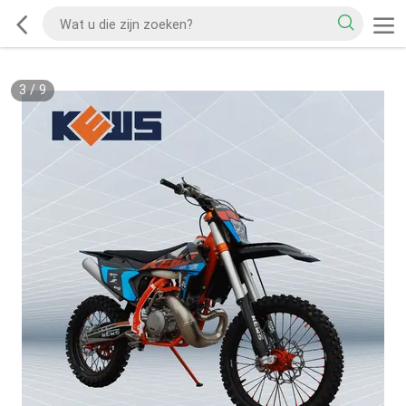
3
/
9