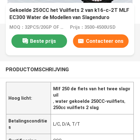
Gekoelde 250CC het Vuilfiets 2 van k16-c-2T MLF
EC300 Water de Modellen van Slagenduro
MOQ：32PCS/20GP OF 105PCS/40HC
Prijs：3500-4500USD
Beste prijs
Contacteer ons
PRODUCTOMSCHRIJVING
Mlf 250 de fiets van het twee slagv
uil
Hoog licht:
,
water gekoelde 250CC-vuilfiets
,
250cc vuilfiets 2 slag
Betalingsconditie
L/C, D/A, T/T
s