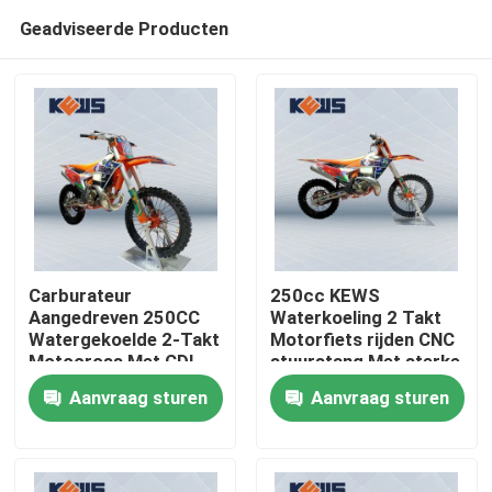
Geadviseerde Producten
Carburateur
250cc KEWS
Aangedreven 250CC
Waterkoeling 2 Takt
Watergekoelde 2-Takt
Motorfiets rijden CNC
Huis
Motocross Met CDI
stuurstang Met sterke
Ontsteking En
kracht
Aanvraag sturen
Aanvraag sturen
Optionele Stickers
Producten
Ongeveer ons