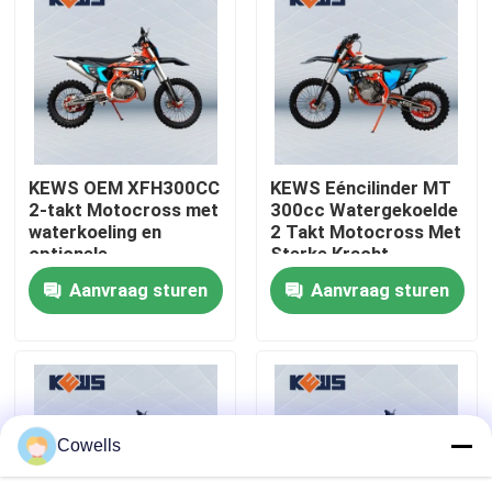
Fabrieksreis
Kwaliteitscontrole
KEWS OEM XFH300CC
KEWS Eéncilinder MT
Contacteer ons
2-takt Motocross met
300cc Watergekoelde
waterkoeling en
2 Takt Motocross Met
optionele
Sterke Kracht
bloggen
configuraties
Aanvraag sturen
Aanvraag sturen
4 de Motorfietsen van slagenduro
Twee Motorfietsen van Slagenduro
Cowells
Verzamelingsmotorfietsen