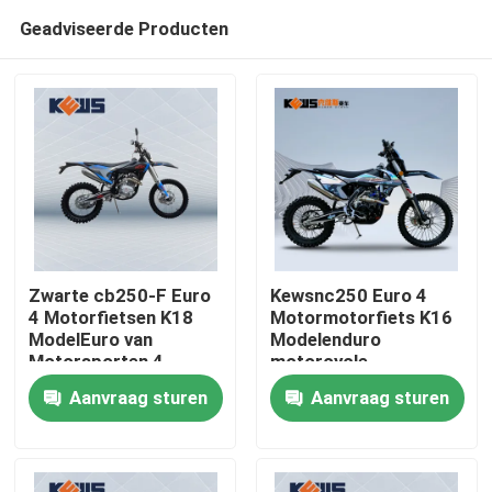
Geadviseerde Producten
Zwarte cb250-F Euro
Kewsnc250 Euro 4
4 Motorfietsen K18
Motormotorfiets K16
ModelEuro van
Modelenduro
Huis
Motorsporten 4
motorcycle
Fietsen
Aanvraag sturen
Aanvraag sturen
Producten
Ongeveer ons