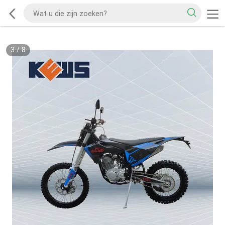
3
/
8