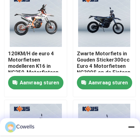
Fabrieksreis
Kwaliteitscontrole
120KM/H de euro 4
Zwarte Motorfiets in
Contacteer ons
Motorfietsen
Gouden Sticker300cc
modelleren K16 in
Euro 4 Motorfietsen
NC250-Motorfietsen
NC300S op de Fietsen
bloggen
van de Motor de
van het Wegvuil
Aanvraag sturen
Aanvraag sturen
Europese Stijl
4 de Motorfietsen van slagenduro
Twee Motorfietsen van Slagenduro
Cowells
Verzamelingsmotorfietsen