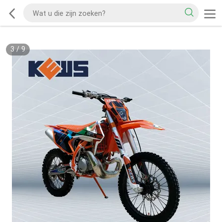
3
/
9