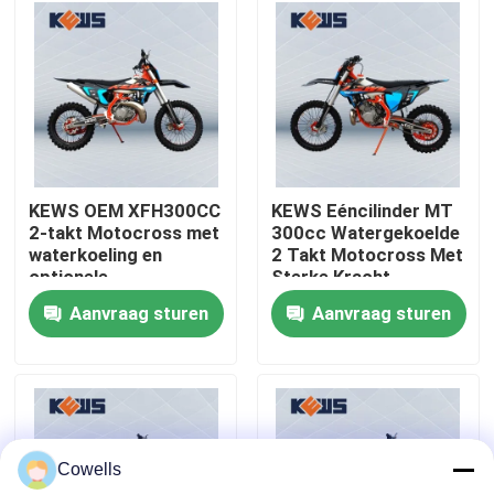
Fabrieksreis
Kwaliteitscontrole
Contacteer ons
KEWS OEM XFH300CC
KEWS Eéncilinder MT
2-takt Motocross met
300cc Watergekoelde
waterkoeling en
2 Takt Motocross Met
bloggen
optionele
Sterke Kracht
configuraties
Aanvraag sturen
Aanvraag sturen
4 de Motorfietsen van slagenduro
Twee Motorfietsen van Slagenduro
Cowells
Verzamelingsmotorfietsen