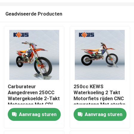
Geadviseerde Producten
Carburateur
250cc KEWS
Aangedreven 250CC
Waterkoeling 2 Takt
Huis
Watergekoelde 2-Takt
Motorfiets rijden CNC
Motocross Met CDI
stuurstang Met sterke
Ontsteking En
kracht
Producten
Aanvraag sturen
Aanvraag sturen
Optionele Stickers
Ongeveer ons