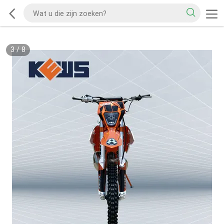
3
/
8