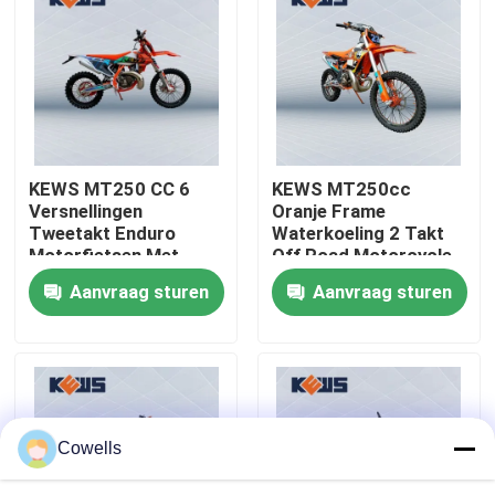
Fabrieksreis
Kwaliteitscontrole
KEWS MT250 CC 6
KEWS MT250cc
Contacteer ons
Versnellingen
Oranje Frame
Tweetakt Enduro
Waterkoeling 2 Takt
Motorfietsen Met
Off Road Motorcycle
bloggen
EXCEL Velg
Met EXCEL Rim
Aanvraag sturen
Aanvraag sturen
4 de Motorfietsen van slagenduro
Twee Motorfietsen van Slagenduro
Cowells
Verzamelingsmotorfietsen