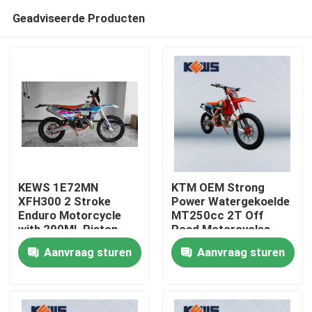
Geadviseerde Producten
KEWS 1E72MN
KTM OEM Strong
XFH300 2 Stroke
Power Watergekoelde
Enduro Motorcycle
MT250cc 2T Off
Huis
with 290ML Piston
Road Motorcycles
Displacement and
Aanvraag sturen
Aanvraag sturen
38.6KW Maximum
Producten
Power
Ongeveer ons