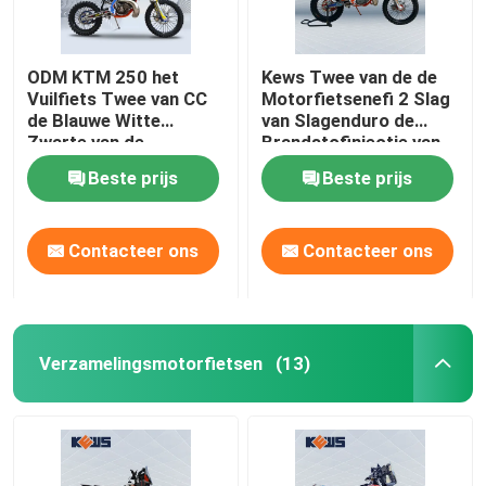
ODM KTM 250 het
Kews Twee van de de
Vuilfiets Twee van CC
Motorfietsenefi 2 Slag
de Blauwe Witte
van Slagenduro de
Zwarte van de
Brandstofinjectie van
Slagmotocross
de het Vuilfiets
Beste prijs
Beste prijs
Contacteer ons
Contacteer ons
Verzamelingsmotorfietsen
(13)