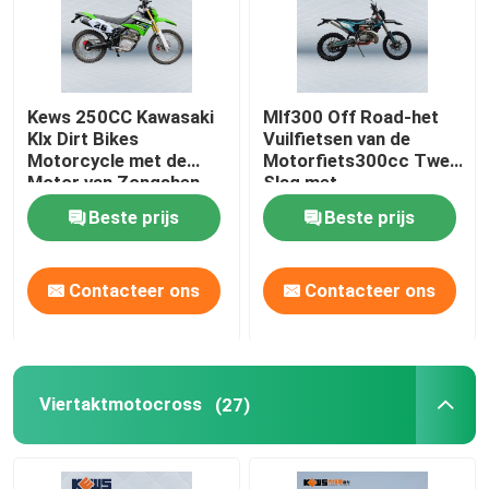
Kews 250CC Kawasaki
Mlf300 Off Road-het
Klx Dirt Bikes
Vuilfietsen van de
Motorcycle met de
Motorfiets300cc Twee
Motor van Zongshen
Slag met
CB250
Elektrobeginsysteem
Beste prijs
Beste prijs
Contacteer ons
Contacteer ons
Viertaktmotocross
(27)