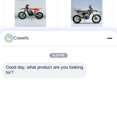
Van de het Vuilfiets
Kewscbs300 OEM KTM
NC300S 6 van de
4 de Fiets EFI Black
Cowells
Kewsk23 KTM 300CC 4
Motobike van de
Slag de
Slagsleep
Snelheidstransmissie
9:29 PM
Beste prijs
Beste prijs
Good day, what product are you looking 
for?
Contacteer ons
Contacteer ons
Bekijk meer
Thuis
Ongeveer ons
Contacteer ons
Desktop Site