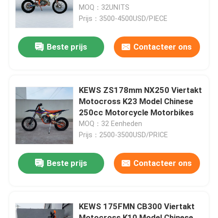
MOQ：32UNITS
Prijs：3500-4500USD/PIECE
Fabrieksreis
Beste prijs
Contacteer ons
Kwaliteitscontrole
Contacteer ons
KEWS ZS178mm NX250 Viertakt
Motocross K23 Model Chinese
250cc Motorcycle Motorbikes
bloggen
MOQ：32 Eenheden
Prijs：2500-3500USD/PRICE
4 de Motorfietsen van slagenduro
Beste prijs
Contacteer ons
Twee Motorfietsen van Slagenduro
KEWS 175FMN CB300 Viertakt
Verzamelingsmotorfietsen
Motocross K10 Model Chinese