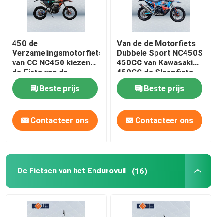
450 de
Van de de Motorfiets
Verzamelingsmotorfietsen
Dubbele Sport NC450S
van CC NC450 kiezen
450CC van Kawasaki
de Fiets van de
450CC de Sleepfiets
Cilinderktm
Beste prijs
Beste prijs
Verzameling uit
Contacteer ons
Contacteer ons
De Fietsen van het Endurovuil
(16)