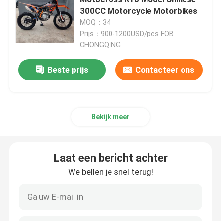
300CC Motorcycle Motorbikes
MOQ：34
De Fietsen van het Endurovuil
Prijs：900-1200USD/pcs FOB
CHONGQING
Viertaktmotocross
Beste prijs
Contacteer ons
2 slagmotocross
Bekijk meer
Super Motard-motorfietsen
Euro 4 Motorfietsen
Laat een bericht achter
We bellen je snel terug!