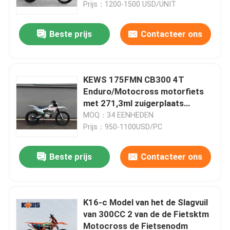
Prijs：1200-1500 USD/UNIT
Beste prijs
Contacteer ons
KEWS 175FMN CB300 4T
Enduro/Motocross motorfiets
met 271,3ml zuigerplaats
Motocrossfiets
MOQ：34 EENHEDEN
Prijs：950-1100USD/PC
Beste prijs
Contacteer ons
Huis
Producten
K16-c Model van het de Slagvuil
van 300CC 2 van de de Fietsktm
Motocross de Fietsenodm
Ongeveer ons