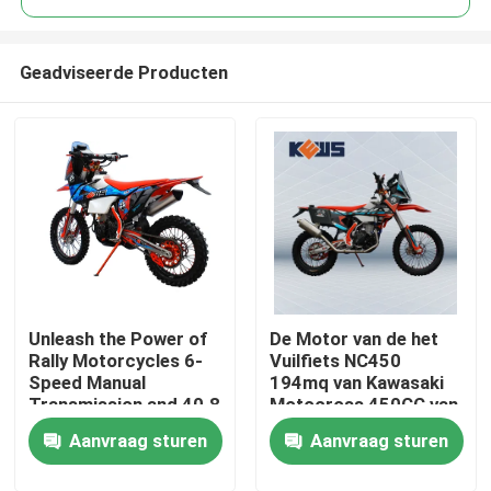
Geadviseerde Producten
Unleash the Power of
De Motor van de het
Huis
Rally Motorcycles 6-
Vuilfiets NC450
Speed Manual
194mq van Kawasaki
Transmission and 40.8
Motocross 450CC van
Producten
Max Power for the
de Kewsmotorfiets
Aanvraag sturen
Aanvraag sturen
Ultimate Riding
Experience
Ongeveer ons