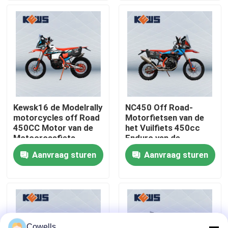
Fabrieksreis
Kwaliteitscontrole
Contacteer ons
Kewsk16 de Modelrally
NC450 Off Road-
motorcycles off Road
Motorfietsen van de
bloggen
450CC Motor van de
het Vuilfiets 450cc
Motocrossfiets
Enduro van de
NC450 die door
Motorfietsverzameling
Aanvraag sturen
Aanvraag sturen
4 de Motorfietsen van slagenduro
Zongshen wordt
de Chinese
gemaakt
Twee Motorfietsen van Slagenduro
Verzamelingsmotorfietsen
Cowells