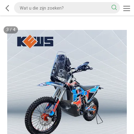
3
/
4