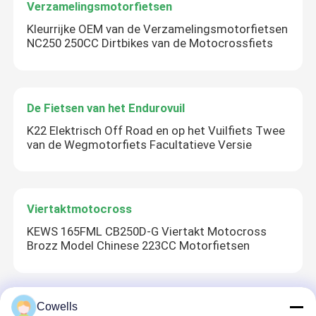
Verzamelingsmotorfietsen
Kleurrijke OEM van de Verzamelingsmotorfietsen
Fabrieksreis
NC250 250CC Dirtbikes van de Motocrossfiets
Kwaliteitscontrole
De Fietsen van het Endurovuil
Contacteer ons
K22 Elektrisch Off Road en op het Vuilfiets Twee
van de Wegmotorfiets Facultatieve Versie
bloggen
Viertaktmotocross
4 de Motorfietsen van slagenduro
KEWS 165FML CB250D-G Viertakt Motocross
Brozz Model Chinese 223CC Motorfietsen
Twee Motorfietsen van Slagenduro
Cowells
Verzamelingsmotorfietsen
2 slagmotocross