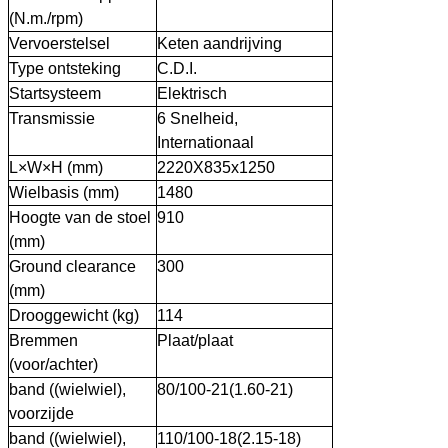
(N.m./rpm)
Vervoerstelsel
Keten aandrijving
Type ontsteking
C.D.I.
Startsysteem
Elektrisch
Transmissie
6
Snelheid,
Internationaal
L×W×H (mm)
22
2
0X835
x125
0
Wielbasis (mm)
148
0
Hoogte van de stoel
91
0
(mm)
Ground clearance
30
0
(mm)
Drooggewicht (kg)
114
Bremmen
Plaat/plaat
(voor/achter)
band ((wielwiel),
80
/10
0-21(1.60-21)
voorzijde
band ((wielwiel),
1
1
0/
10
0-18(2.15-18)