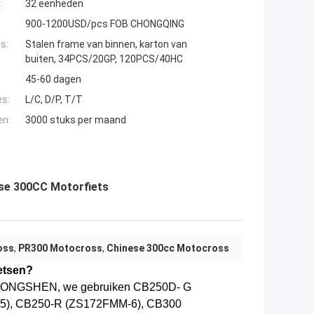
:
32 eenheden
900-1200USD/pcs FOB CHONGQING
s:
Stalen frame van binnen, karton van
buiten, 34PCS/20GP, 120PCS/40HC
45-60 dagen
es:
L/C, D/P, T/T
en:
3000 stuks per maand
se 300CC Motorfiets
oss
,
PR300 Motocross
,
Chinese 300cc Motocross
etsen?
 is ZONGSHEN, we gebruiken CB250
D
- G
5), CB250-R (ZS172FMM-6), CB300