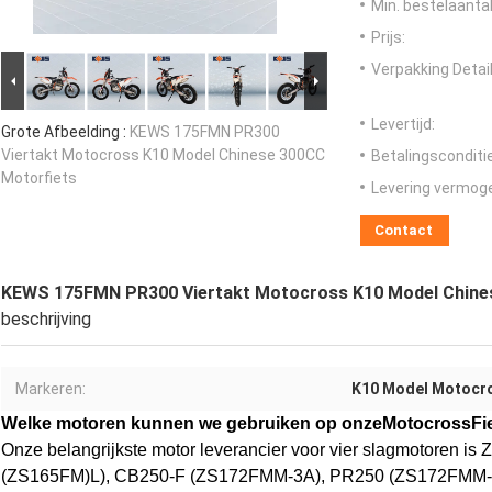
Min. bestelaantal
Prijs:
Verpakking Detail
Levertijd:
Grote Afbeelding :
KEWS 175FMN PR300
Viertakt Motocross K10 Model Chinese 300CC
Betalingsconditi
Motorfiets
Levering vermog
Contact
KEWS 175FMN PR300 Viertakt Motocross K10 Model Chine
beschrijving
Markeren:
K10 Model Motocr
Welke motoren kunnen we gebruiken op onze
Motocross
Fi
Onze belangrijkste motor leverancier voor vier slagmotoren
(ZS165FM)
L
), CB250-F (ZS172FMM-3A), PR250 (ZS172FMM-