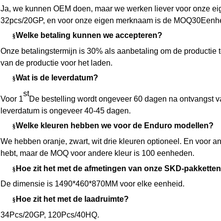
Ja, we kunnen OEM doen, maar we werken liever voor onze
32pcs/20GP, en voor onze eigen merknaam is de MOQ
30
Eenhe
Welke betaling kunnen we accepteren?
§
Onze betalingstermijn is 30% als aanbetaling om de productie
van de productie voor het laden.
Wat is de leverdatum?
§
st
Voor 1
De bestelling wordt ongeveer 60 dagen na ontvangst v
leverdatum is ongeveer 40-45 dagen.
Welke kleuren hebben we voor de Enduro modellen?
§
We hebben oranje, zwart, wit drie kleuren optioneel. En voor 
hebt, maar de MOQ voor andere kleur is 100 eenheden.
Hoe zit het met de afmetingen van onze SKD-pakkette
§
De dimensie is 1
49
0*460*8
7
0MM voor elke eenheid.
Hoe zit het met de laadruimte?
§
34
Pcs/20GP, 1
20
Pcs/40HQ.