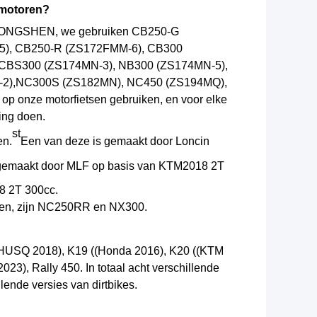
 motoren?
is ZONGSHEN, we gebruiken CB250-G
5), CB250-R (ZS172FMM-6), CB300
 CBS300 (ZS174MN-3), NB300 (ZS174MN-5),
-2
),
NC300S (ZS182MN), NC450 (ZS194MQ),
 onze motorfietsen gebruiken, en voor elke
ing doen.
st
en.
Een van deze is gemaakt door Loncin
gemaakt door MLF op basis van KTM2018 2T
8 2T 300cc.
ben, zijn NC250RR en NX300.
(HUSQ 2018), K19 ((Honda 2016), K20 ((KTM
), Rally 450. In totaal acht verschillende
nde versies van dirtbikes.