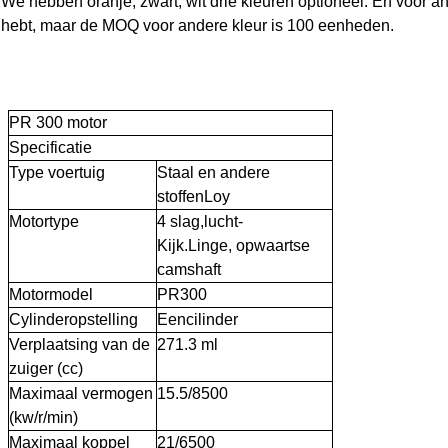
We hebben oranje, zwart, wit drie kleuren optioneel. En voor 
hebt, maar de MOQ voor andere kleur is 100 eenheden.
PR
300
motor
Specificatie
Type voertuig
Staal en andere
stoffen
Loy
Motortype
4 slag,
lucht
-
Kijk.
Linge
,
opwaartse
camshaft
Motormodel
PR300
Cylinderopstelling
Eencilinder
Verplaatsing van de
271.3 ml
zuiger (cc)
Maximaal vermogen
15.5
/
8
500
(kw/r/min)
Maximaal koppel
2
1
/
65
00