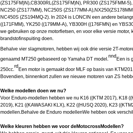
(ZS175FM)
N
),
CB300RL
(ZS175FM)
N
),
PR300 (ZS175FMM-5),
NC250 (ZS177MM), NC250S (ZS177MM-A),
NX250
(ZS1
78
M
M
NC450S (ZS194MQ-2)
. In 2024 is LONCIN een andere belang
((171FMM), YK250 ((179MM-A), YB300H ((176FMN) en YBS3
we gebruiken op onze motorfietsen, en voor elke versie motor,
brandstofinspuiting doen.
Behalve vier slagmotoren, hebben wij ook drie versie 2T-motor
nnd
genaamd MT250 gebaseerd op Yamaha DT model.
Een is 
rd
250cc.
Een motor is gemaakt door MLF op basis van KTM201
Bovendien, binnenkort zullen we nieuwe motoren van ZS heb
Welke modellen doen we nu?
Voor Enduro-modellen hebben we nu K16 ((KTM 2017), K18 (
2019), K21 ((KAWASAKI KLX), K22 ((HUSQ 2020), K23 ((KTM2023
modellen.Behalve de Enduro modellenWe hebben ook verschille
Welke kleuren hebben we voor de
Motocross
Modellen?