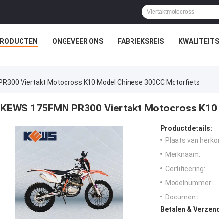
PRODUCTEN
ONGEVEER ONS
FABRIEKSREIS
KWALITEIT
R300 Viertakt Motocross K10 Model Chinese 300CC Motorfiets
KEWS 175FMN PR300 Viertakt Motocross K10 
Productdetails:
Plaats van herko
Merknaam:
Certificering:
Modelnummer:
Document:
Betalen & Verzen