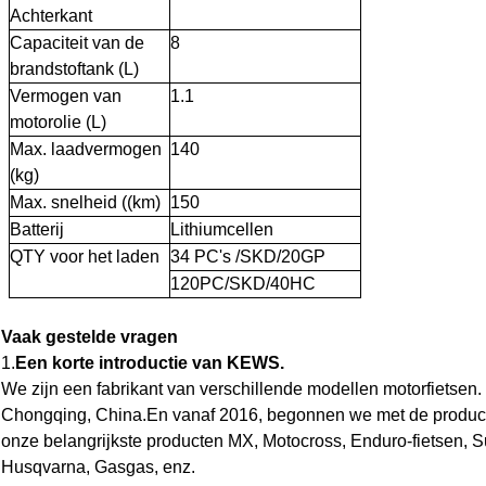
Achterkant
Capaciteit van de
8
brandstoftank (L)
Vermogen van
1.1
motorolie (L)
Max. laadvermogen
1
40
(kg)
Max. snelheid ((km)
1
5
0
Batterij
Lithiumcellen
QTY voor het laden
34
PC's /SKD/20GP
1
20
PC/SKD/40HC
Vaak gestelde vragen
1.
Een korte introductie van KEWS.
We zijn een fabrikant van verschillende modellen motorfietsen. 
Chongqing, China.En vanaf 2016, begonnen we met de product
onze belangrijkste producten MX, Motocross, Enduro-fietsen, 
Husqvarna, Gasgas, enz.