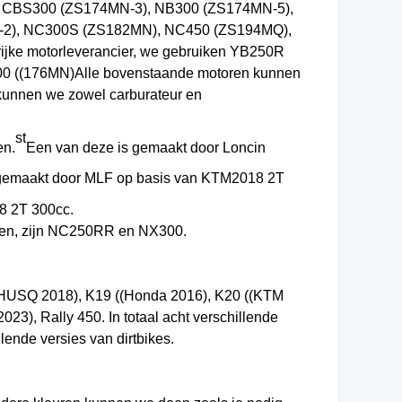
 CBS300 (ZS174MN-3), NB300 (ZS174MN-5),
-2
), NC300S (ZS182MN), NC450 (ZS194MQ),
rijke motorleverancier, we gebruiken YB250R
00 ((176MN)
Alle bovenstaande motoren kunnen
 kunnen we zowel carburateur en
st
en.
Een van deze is gemaakt door Loncin
gemaakt door MLF op basis van KTM2018 2T
8 2T 300cc.
ben, zijn NC250RR en NX300.
(HUSQ 2018), K19 ((Honda 2016), K20 ((KTM
), Rally 450. In totaal acht verschillende
nde versies van dirtbikes.