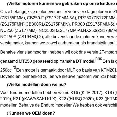
Welke motoren kunnen we gebruiken op onze Enduro
§
Onze belangrijkste motorleverancier voor vier slagmotoren 
(ZS165FMM), CB250-F (ZS172FMM-3A), PR250 (ZS172FMM-
(ZS175FM
N
),
CB300RL
(ZS175FM)
N
)
, PR300 (ZS175FMM-5),
NC250 (ZS177MM), NC250S (ZS177MM-A),
NX250
(ZS1
78
M
M
NC450S (ZS194MQ-2), alle bovenstaande motoren kunnen we op
versie motor, kunnen we zowel carburateur als brandstofinspuit
Behalve vier slagmotoren, hebben wij ook drie versie 2T-motor
nnd
genaamd MT250 gebaseerd op Yamaha DT model.
Een is 
rd
250cc.
Een motor is gemaakt door MLF op basis van KTM201
Bovendien, binnenkort zullen we nieuwe motoren van ZS heb
Welke modellen doen we nu?
§
Voor Enduro-modellen hebben we nu K16 ((KTM 2017), K18 (
2019), K21 ((KAWASAKI KLX), K22 ((HUSQ 2020), K23 ((KTM2023
modellen.Behalve de Enduro modellenWe hebben ook verschille
Kunnen we OEM doen?
§