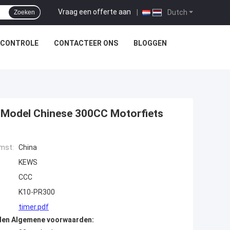
Vraag een offerte aan
|
Dutch
Zoeken
SCONTROLE
CONTACTEER ONS
BLOGGEN
Model Chinese 300CC Motorfiets
mst:
China
KEWS
CCC
K10-PR300
timer.pdf
den Algemene voorwaarden: