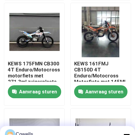
Fabrieksreis
Kwaliteitscontrole
Contacteer ons
KEWS 175FMN CB300
KEWS 161FMJ
4T Enduro/Motocross
CB150D 4T
bloggen
motorfiets met
Enduro/Motocross
271,3ml zuigerplaats
Motorfiets met 145ML
Motocrossfiets
Cilinderinhoud
Aanvraag sturen
Aanvraag sturen
4 de Motorfietsen van slagenduro
Elektrische+Kick Start
en 5 Versnellingen
Twee Motorfietsen van Slagenduro
Verzamelingsmotorfietsen
Cowells