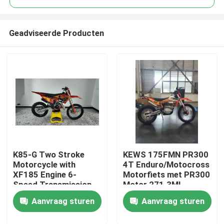
Geadviseerde Producten
K85-G Two Stroke
KEWS 175FMN PR300
Huis
Motorcycle with
4T Enduro/Motocross
XF185 Engine 6-
Motorfiets met PR300
Speed Transmission
Motor 271.3ML
Producten
and Professional
Cilinderinhoud en
Aanvraag sturen
Aanvraag sturen
Suspension for Off-
Elektrische Start
Road Adventure
Ongeveer ons