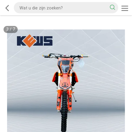
3
/
7