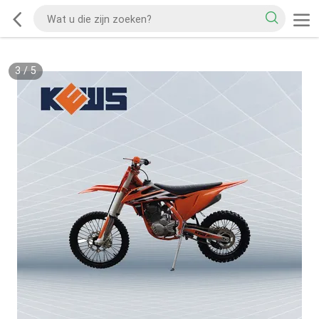
3
/
5