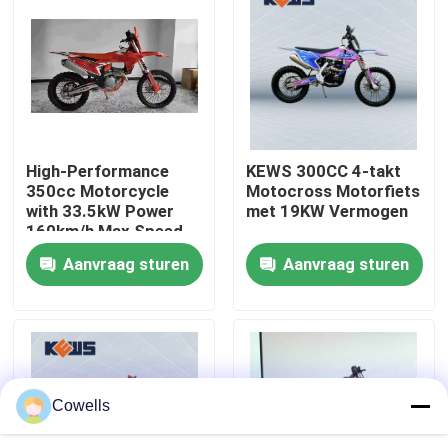
Fabrieksreis
Kwaliteitscontrole
High-Performance
KEWS 300CC 4-takt
Contacteer ons
350cc Motorcycle
Motocross Motorfiets
with 33.5kW Power
met 19KW Vermogen
160km/h Max Speed
bloggen
and 1460mm
Aanvraag sturen
Aanvraag sturen
Wheelbase for
Motocross
4 de Motorfietsen van slagenduro
Twee Motorfietsen van Slagenduro
Cowells
Verzamelingsmotorfietsen