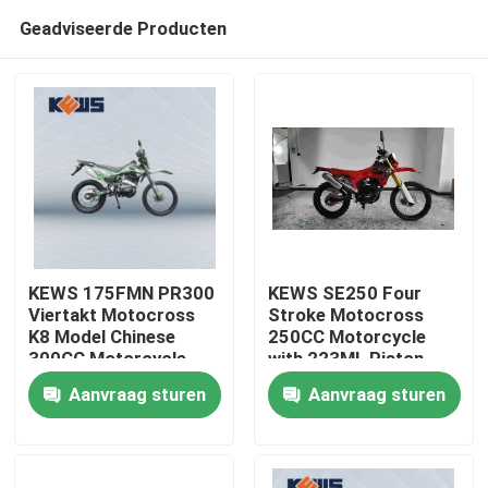
Geadviseerde Producten
KEWS 175FMN PR300
KEWS SE250 Four
Viertakt Motocross
Stroke Motocross
K8 Model Chinese
250CC Motorcycle
Huis
300CC Motorcycle
with 223ML Piston
Motorbikes
Displacement 15/8500
Aanvraag sturen
Aanvraag sturen
Maximum Power and
Producten
19/6500 Maximum
Torque
Ongeveer ons