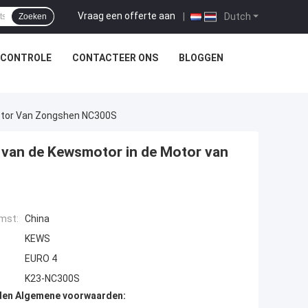
Vraag een offerte aan
|
Dutch
Zoeken
SCONTROLE
CONTACTEER ONS
BLOGGEN
Motor Van Zongshen NC300S
 van de Kewsmotor in de Motor van
mst:
China
KEWS
EURO 4
K23-NC300S
den Algemene voorwaarden: