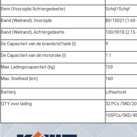
Rem (Voorzijde/Achtergedeelte)
Schijf/Schijf
Band (Wielrand), Voorzijde
80/10021 (1.60-
Band (Wielrand), Achtergedeelte
100/9018 (2.15-
De Capaciteit van de brandstoftank (l)
9
De Capaciteit van de motorolie (l)
1.1
Max. Ladingscapaciteit (kg)
150
Max. Snelheid (km)
160
Batterij
Lithiumcel
QTY voor lading
32 PCs /SKD/2
105PCs/SKD/4