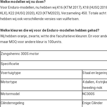
Welke modellen wij nu doen?
Voor Enduro-modellen, nu hebben wij K16 (KTM 2017), K18 (HUSQ 201
KLX), K22 (HUSQ 2020), K23 (KTM2023), Verzameling 450. Totale acht 
hebben wij ook verschillende versies van vuilfietsen.
Welke kleuren die wij voor de Enduro-modellen hebben gehad?
Wij hebben oranje, zwarte, witte drie facultatieve kleuren. En voor an
maar MOQ voor andere kleur is 100units.
Zongshennc 300S motor
Specificatie
Voertuigtype
Staal en legerin
Motortype
4 dallen, 4 stri
tweeling-nok
Motormodel
NC300S
Cilinderregeling
Enige Cilinder