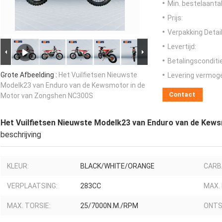
Min. bestelaantal
Prijs:
Verpakking Detail
Levertijd:
Betalingsconditi
Grote Afbeelding :
Het Vuilfietsen Nieuwste
Levering vermog
Modelk23 van Enduro van de Kewsmotor in de
Contact
Motor van Zongshen NC300S
Het Vuilfietsen Nieuwste Modelk23 van Enduro van de Ke
beschrijving
KLEUR:
BLACK/WHITE/ORANGE
CARB/
VERPLAATSING:
283CC
MAX.
MAX. TORSIE:
25/7000N.M./RPM
ONTS