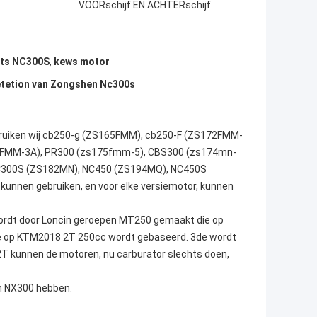
VOORschijf EN ACHTERschijf
ets NC300S
,
kews motor
tetion van Zongshen Nc300s
bruiken wij cb250-g (ZS165FMM), cb250-F (ZS172FMM-
75FMM-3A), PR300 (zs175fmm-5), CBS300 (zs174mn-
C300S (ZS182MN), NC450 (ZS194MQ), NC450S
unnen gebruiken, en voor elke versiemotor, kunnen
 wordt door Loncin geroepen MT250 gemaakt die op
e op KTM2018 2T 250cc wordt gebaseerd. 3de wordt
T kunnen de motoren, nu carburator slechts doen,
en NX300 hebben.