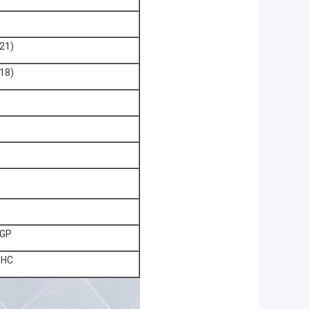
21)
18)
0GP
0HC