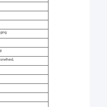
nging
op
 snelheid,
0