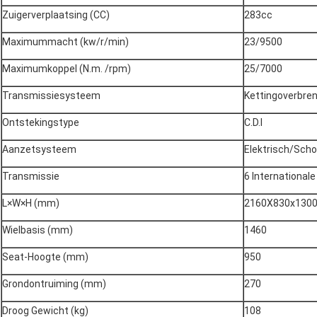
Zuigerverplaatsing (CC)
283cc
Maximummacht (kw/r/min)
23/9500
Maximumkoppel (N.m. /rpm)
25/7000
Transmissiesysteem
Kettingoverbre
Ontstekingstype
C.D.I
Aanzetsysteem
Elektrisch/Sch
Transmissie
6 Internationale
L×W×H (mm)
2160X830x130
Wielbasis (mm)
1460
Seat-Hoogte (mm)
950
Grondontruiming (mm)
270
Droog Gewicht (kg)
108