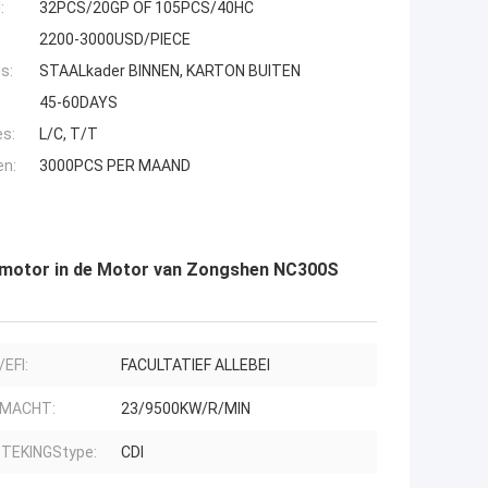
:
32PCS/20GP OF 105PCS/40HC
2200-3000USD/PIECE
s:
STAALkader BINNEN, KARTON BUITEN
45-60DAYS
es:
L/C, T/T
en:
3000PCS PER MAAND
wsmotor in de Motor van Zongshen NC300S
EFI:
FACULTATIEF ALLEBEI
 MACHT:
23/9500KW/R/MIN
TEKINGStype:
CDI