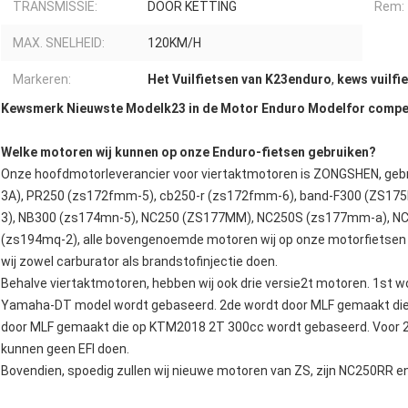
TRANSMISSIE:
DOOR KETTING
Rem:
MAX. SNELHEID:
120KM/H
Markeren:
Het Vuilfietsen van K23enduro
,
kews vuilfi
Kewsmerk Nieuwste Modelk23 in de Motor Enduro Modelfor compe
Welke motoren wij kunnen op onze Enduro-fietsen gebruiken?
Onze hoofdmotorleverancier voor viertaktmotoren is ZONGSHEN, ge
3A), PR250 (zs172fmm-5), cb250-r (zs172fmm-6), band-F300 (ZS1
3), NB300 (zs174mn-5), NC250 (ZS177MM), NC250S (zs177mm-a), N
(zs194mq-2), alle bovengenoemde motoren wij op onze motorfietsen k
wij zowel carburator als brandstofinjectie doen.
Behalve viertaktmotoren, hebben wij ook drie versie2t motoren. 1st
Yamaha-DT model wordt gebaseerd. 2de wordt door MLF gemaakt di
door MLF gemaakt die op KTM2018 2T 300cc wordt gebaseerd. Voor 2
kunnen geen EFI doen.
Bovendien, spoedig zullen wij nieuwe motoren van ZS, zijn NC250RR 