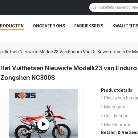
PRODUCTEN
ONGEVEER ONS
FABRIEKSREIS
KWALITEIT
Vuilfietsen Nieuwste Modelk23 Van Enduro Van De Kewsmotor In De 
Het Vuilfietsen Nieuwste Modelk23 van Enduro
Zongshen NC300S
Productdetails:
Plaats van herko
Merknaam:
Certificering:
Modelnummer:
Betalen & Verzen