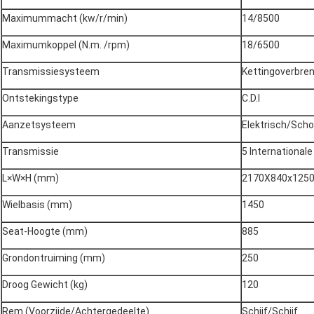
wij zowel carburator als brandstofinjectie doen.
Behalve viertaktmotoren, hebben wij ook drie versie2t motoren. 1st
Yamaha-DT model wordt gebaseerd. 2de wordt door MLF gemaakt di
door MLF gemaakt die op KTM2018 2T 300cc wordt gebaseerd. Voor 2
kunnen geen EFI doen.
Bovendien, spoedig zullen wij nieuwe motoren van ZS, zijn NC250RR 
Welke modellen wij nu doen?
Voor Enduro-modellen, nu hebben wij K16 (KTM 2017), K18 (HUSQ 201
KLX), K22 (HUSQ 2020), K23 (KTM2023), Verzameling 450. Totale acht 
hebben wij ook verschillende versies van vuilfietsen.
Welke kleuren die wij voor de Enduro-modellen hebben gehad?
Wij hebben oranje, zwarte, witte drie facultatieve kleuren. En voor an
maar MOQ voor andere kleur is 100units.
Zongshen cb250-F motor
Specificatie