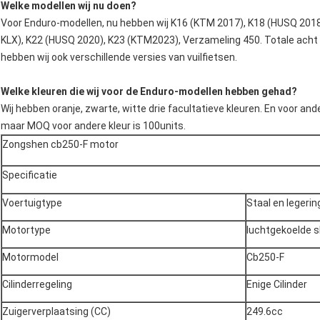
Welke motoren wij kunnen op onze Enduro-fietsen gebruiken?
Onze hoofdmotorleverancier voor viertaktmotoren is ZONGSHEN, ge
3A), PR250 (zs172fmm-5), cb250-r (zs172fmm-6), band-F300 (ZS1
3), NB300 (zs174mn-5), NC250 (ZS177MM), NC250S (zs177mm-a), N
(zs194mq-2), alle bovengenoemde motoren wij op onze motorfietsen k