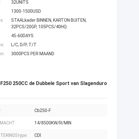
:
32UNITS
1300-1500USD
s:
STAALkader BINNEN, KARTON BUITEN,
32PCS/20GP, 105PCS/40HQ
45-60DAYS
es:
L/C, D/P, T/T
en:
3000PCS PER MAAND
-F250 250CC de Dubbele Sport van Slagenduro
:
Cb250-F
 MACHT:
14/8500KW/R/MIN
TEKINGStype:
CDI