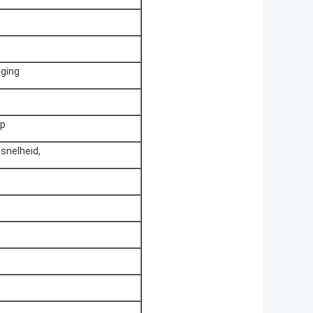
 wordt door Loncin geroepen MT250 gemaakt die op
e op KTM2018 2T 250cc wordt gebaseerd. 3de wordt
T kunnen de motoren, nu carburator slechts doen,
en NX300 hebben.
8), K19 (Honda 2016), K20 (KTM 2019), K21 (KAWASAKI
verschillende modellen. Naast de Enduro-modellen,
dere kleuren kunnen wij doen aangezien u nodig hebt,