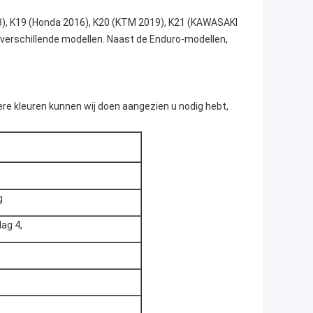
bruiken wij cb250-g (ZS165FMM), cb250-F (ZS172FMM-
75FMM-3A), PR300 (zs175fmm-5), CBS300 (zs174mn-
C300S (ZS182MN), NC450 (ZS194MQ), NC450S
unnen gebruiken, en voor elke versiemotor, kunnen