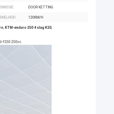
SMISSIE:
DOOR KETTING
SNELHEID:
120KM/H
ro
,
KTM-enduro 250 4 slag K20
,
d-f250 250cc