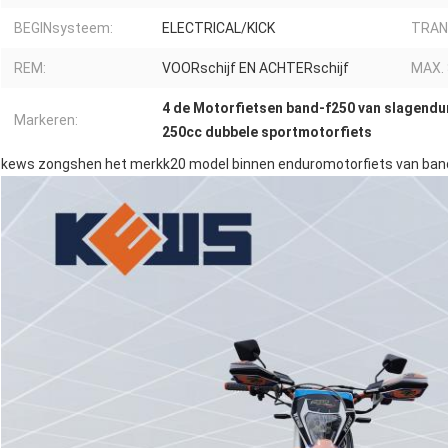
BEGINsysteem:
ELECTRICAL/KICK
TRAN
REM:
VOORschijf EN ACHTERschijf
MAX. 
4 de Motorfietsen band-f250 van slagendu
Markeren:
250cc dubbele sportmotorfiets
kews zongshen het merkk20 model binnen enduromotorfiets van ban