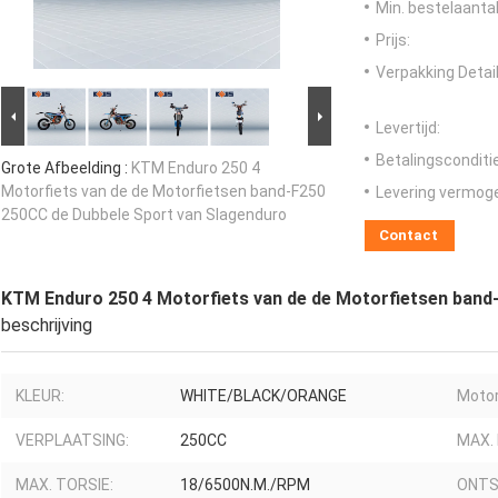
Min. bestelaantal
Prijs:
Verpakking Detail
Levertijd:
Betalingsconditi
Grote Afbeelding :
KTM Enduro 250 4
Motorfiets van de de Motorfietsen band-F250
Levering vermog
250CC de Dubbele Sport van Slagenduro
Contact
KTM Enduro 250 4 Motorfiets van de de Motorfietsen band
beschrijving
KLEUR:
WHITE/BLACK/ORANGE
Motor
VERPLAATSING:
250CC
MAX.
MAX. TORSIE:
18/6500N.M./RPM
ONTS