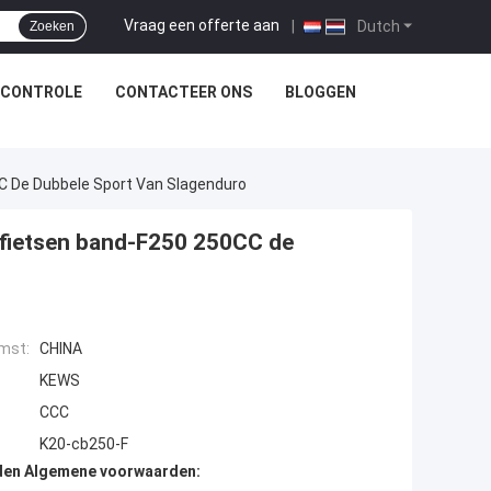
Vraag een offerte aan
|
Dutch
Zoeken
SCONTROLE
CONTACTEER ONS
BLOGGEN
C De Dubbele Sport Van Slagenduro
fietsen band-F250 250CC de
mst:
CHINA
KEWS
CCC
K20-cb250-F
den Algemene voorwaarden: