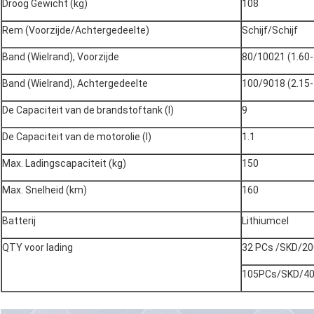
Droog Gewicht (kg)
108
Rem (Voorzijde/Achtergedeelte)
Schijf/Schijf
Band (Wielrand), Voorzijde
80/10021 (1.60-
Band (Wielrand), Achtergedeelte
100/9018 (2.15-
De Capaciteit van de brandstoftank (l)
9
De Capaciteit van de motorolie (l)
1.1
Max. Ladingscapaciteit (kg)
150
Max. Snelheid (km)
160
Batterij
Lithiumcel
QTY voor lading
32 PCs /SKD/2
105PCs/SKD/4