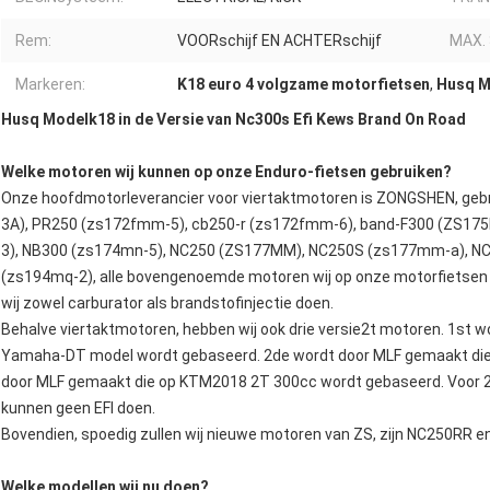
Rem:
VOORschijf EN ACHTERschijf
MAX. 
Markeren:
K18 euro 4 volgzame motorfietsen
,
Husq M
Husq Modelk18 in de Versie van Nc300s Efi Kews Brand On Road
Welke motoren wij kunnen op onze Enduro-fietsen gebruiken?
Onze hoofdmotorleverancier voor viertaktmotoren is ZONGSHEN, ge
3A), PR250 (zs172fmm-5), cb250-r (zs172fmm-6), band-F300 (ZS1
3), NB300 (zs174mn-5), NC250 (ZS177MM), NC250S (zs177mm-a), N
(zs194mq-2), alle bovengenoemde motoren wij op onze motorfietsen k
wij zowel carburator als brandstofinjectie doen.
Behalve viertaktmotoren, hebben wij ook drie versie2t motoren. 1st
Yamaha-DT model wordt gebaseerd. 2de wordt door MLF gemaakt di
door MLF gemaakt die op KTM2018 2T 300cc wordt gebaseerd. Voor 2
kunnen geen EFI doen.
Bovendien, spoedig zullen wij nieuwe motoren van ZS, zijn NC250RR 
Welke modellen wij nu doen?