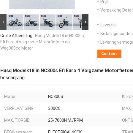
Prijs:
Verpakking Detail
Levertijd:
Betalingsconditi
Grote Afbeelding :
Husq Modelk18 in NC300s
Efi Euro 4 Volgzame Motorfietsen op
Levering vermog
Weg300cc Motor
Contact
Husq Modelk18 in NC300s Efi Euro 4 Volgzame Motorfiets
beschrijving
Motor:
NC300S
KLEUR
VERPLAATSING:
300CC
MAX.
MAX. TORSIE:
25/7000N.M./RPM
ONTS
BEGINsysteem:
ELECTRICAL/KICK
TRAN