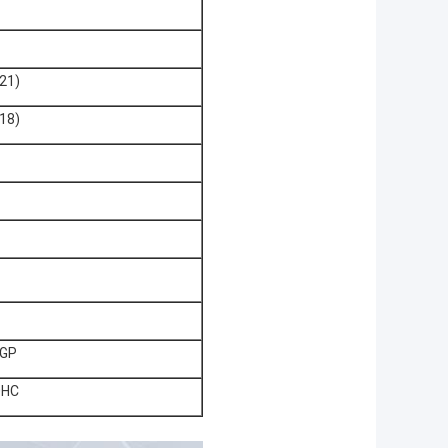
21)
18)
0GP
0HC