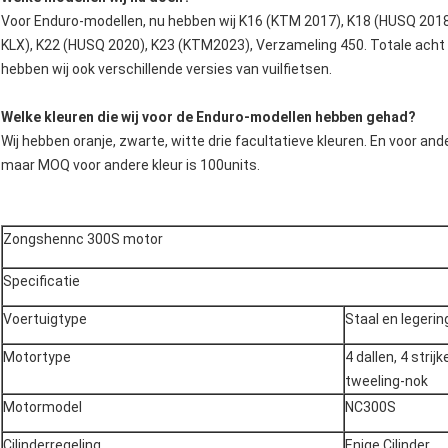
Voor Enduro-modellen, nu hebben wij K16 (KTM 2017), K18 (HUSQ 201
KLX), K22 (HUSQ 2020), K23 (KTM2023), Verzameling 450. Totale acht 
hebben wij ook verschillende versies van vuilfietsen.
Welke kleuren die wij voor de Enduro-modellen hebben gehad?
Wij hebben oranje, zwarte, witte drie facultatieve kleuren. En voor an
maar MOQ voor andere kleur is 100units.
Zongshennc 300S motor
Specificatie
Voertuigtype
Staal en legerin
Motortype
4 dallen, 4 stri
tweeling-nok
Motormodel
NC300S
Cilinderregeling
Enige Cilinder