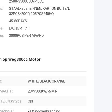
2500-3500USD/PIECE
s:
STAALkader BINNEN, KARTON BUITEN,
32PCS/20GP, 105PCS/40HQ
45-60DAYS
es:
L/C, D/P, T/T
en:
3000PCS PER MAAND
en op Weg300cc Motor
:
WHITE/BLACK/ORANGE
 MACHT:
23/9500KW/R/MIN
TEKINGStype:
CDI
SMISSIE:
kettingoverbrenging