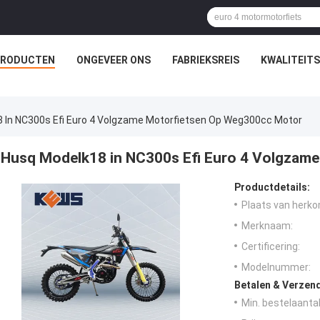
PRODUCTEN
ONGEVEER ONS
FABRIEKSREIS
KWALITEIT
 In NC300s Efi Euro 4 Volgzame Motorfietsen Op Weg300cc Motor
Husq Modelk18 in NC300s Efi Euro 4 Volgzam
Productdetails:
Plaats van herko
Merknaam:
Certificering:
Modelnummer:
Betalen & Verzen
Min. bestelaantal