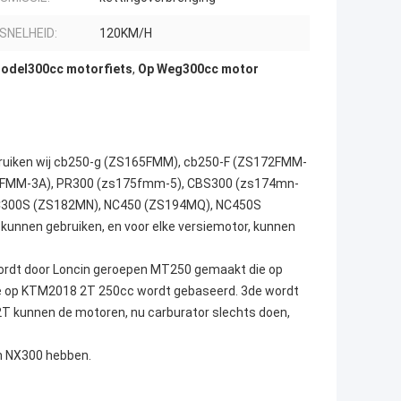
SNELHEID:
120KM/H
odel300cc motorfiets
,
Op Weg300cc motor
bruiken wij cb250-g (ZS165FMM), cb250-F (ZS172FMM-
75FMM-3A), PR300 (zs175fmm-5), CBS300 (zs174mn-
C300S (ZS182MN), NC450 (ZS194MQ), NC450S
unnen gebruiken, en voor elke versiemotor, kunnen
 wordt door Loncin geroepen MT250 gemaakt die op
e op KTM2018 2T 250cc wordt gebaseerd. 3de wordt
T kunnen de motoren, nu carburator slechts doen,
en NX300 hebben.