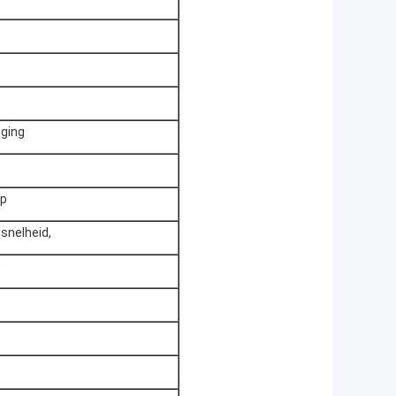
nging
op
 snelheid,
0