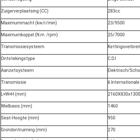
Zuigerverplaatsing (CC)
283cc
Maximummacht (kw/r/min)
23/9500
Maximumkoppel (N.m. /rpm)
25/7000
Transmissiesysteem
Kettingoverbre
Ontstekingstype
C.D.I
Aanzetsysteem
Elektrisch/Sch
Transmissie
6 Internationale
L×W×H (mm)
2160X830x130
Wielbasis (mm)
1460
Seat-Hoogte (mm)
950
Grondontruiming (mm)
270