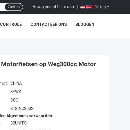
Vraag een offerte aan
|
Dutch
Zoeken
SCONTROLE
CONTACTEER ONS
BLOGGEN
e Motorfietsen op Weg300cc Motor
mst:
CHINA
KEWS
CCC
K18-NC300S
den Algemene voorwaarden:
:
32UNITS