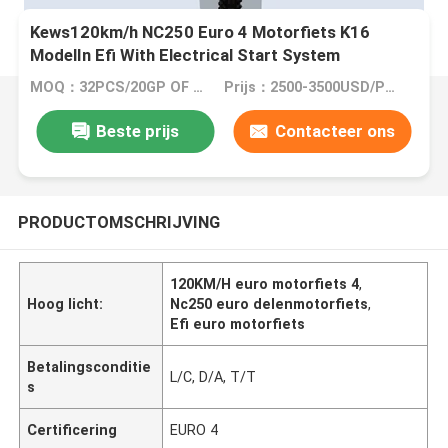
Kews120km/h NC250 Euro 4 Motorfiets K16
ModelIn Efi With Electrical Start System
MOQ：32PCS/20GP OF 105PCS/40HC
Prijs：2500-3500USD/PIECE
Beste prijs
Contacteer ons
PRODUCTOMSCHRIJVING
120KM/H euro motorfiets 4
,
Hoog licht:
Nc250 euro delenmotorfiets
,
Efi euro motorfiets
Betalingsconditie
L/C, D/A, T/T
s
Certificering
EURO 4