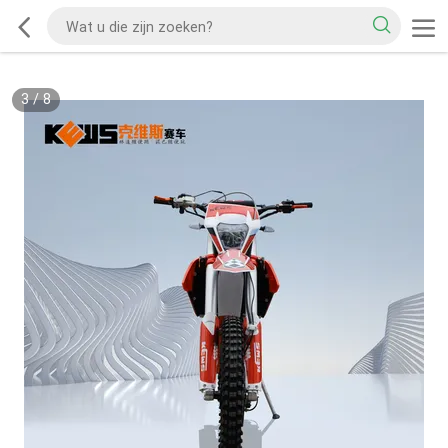
3
/
8