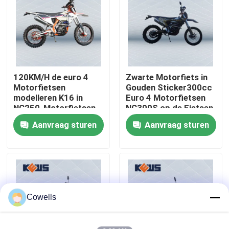
Fabrieksreis
Kwaliteitscontrole
120KM/H de euro 4
Zwarte Motorfiets in
Motorfietsen
Gouden Sticker300cc
Contacteer ons
modelleren K16 in
Euro 4 Motorfietsen
NC250-Motorfietsen
NC300S op de Fietsen
van de Motor de
van het Wegvuil
Aanvraag sturen
Aanvraag sturen
bloggen
Europese Stijl
4 de Motorfietsen van slagenduro
Twee Motorfietsen van Slagenduro
Cowells
Verzamelingsmotorfietsen