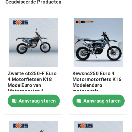
Geadviseerde Producten
Zwarte cb250-F Euro
Kewsnc250 Euro 4
4 Motorfietsen K18
Motormotorfiets K16
ModelEuro van
Modelenduro
Motorsporten 4
motorcycle
Huis
Fietsen
Aanvraag sturen
Aanvraag sturen
Producten
Ongeveer ons