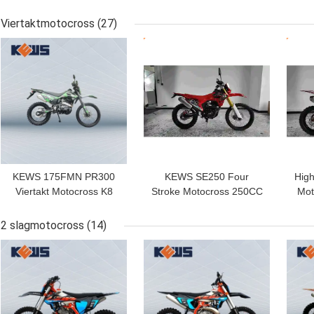
Wegmotorfietsen 5
Dirt Bikes Zongshen
En
Snelheidstransmissie
NC300S Viertakt Rode
van
Viertaktmotocross
(27)
en Zwarte Motorfietsen
2
BESTE PRIJS
BESTE PRIJS
BES
KEWS 175FMN PR300
KEWS SE250 Four
Hig
Viertakt Motocross K8
Stroke Motocross 250CC
Mot
Model Chinese 300CC
Motorcycle with 223ML
P
Motorcycle Motorbikes
Piston Displacement
S
2 slagmotocross
(14)
15/8500 Maximum
BESTE PRIJS
BESTE PRIJS
BES
Power and 19/6500
Maximum Torque