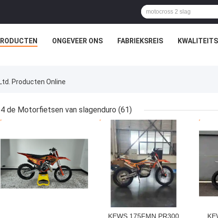
PRODUCTEN
ONGEVEER ONS
FABRIEKSREIS
KWALITEIT
Ltd. Producten Online
4 de Motorfietsen van slagenduro
(61)
BESTE PRIJS
BESTE PRIJS
BES
KEWS 175FMN PR300
KE