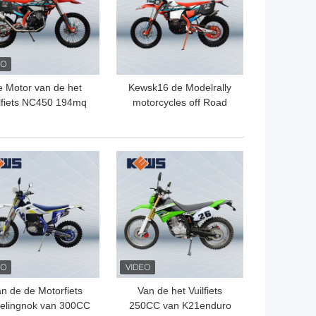
 Motor van de het
Kewsk16 de Modelrally
lfiets NC450 194mq
motorcycles off Road
 Kawasaki Motocross
450CC Motor van de
450CC van de
Motocrossfiets NC450
Kewsmotorfiets
die door Zongshen wordt
TE PRIJS
BESTE PRIJS
gemaakt
n de de Motorfiets
Van de het Vuilfiets
elingnok van 300CC
250CC van K21enduro