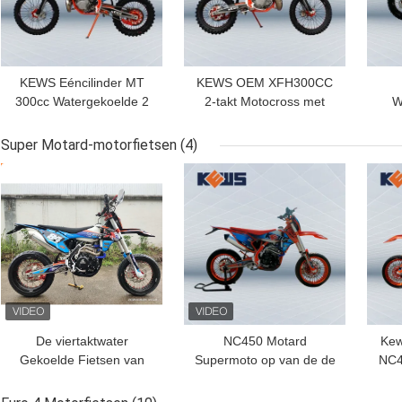
KEWS Eéncilinder MT
KEWS OEM XFH300CC
300cc Watergekoelde 2
2-takt Motocross met
W
Takt Motocross Met
waterkoeling en
Mo
Sterke Kracht
optionele configuraties
st
Super Motard-motorfietsen
(4)
BESTE PRIJS
BESTE PRIJS
BES
De viertaktwater
NC450 Motard
Kew
Gekoelde Fietsen van
Supermoto op van de de
NC4
Supermoto van
Fietsmotocross van het
Mo
Motornc450 Super
Wegvuil de Fietsen