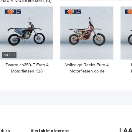
Euro 4 Motorfietsen
(10)
Motard Motorfietsen
450CC
BESTE PRIJS
BESTE PRIJS
BES
Zwarte cb250-F Euro 4
Volledige Reeks Euro 4
Motorfietsen K18
Motorfietsen op de
ModelEuro van
Motorfietsenk20
Bran
Motorsporten 4 Fietsen
Modelfuel injection in
Kew
Nc300s Motor van
Wegkews
LAA
nduro
Viertaktmotocross