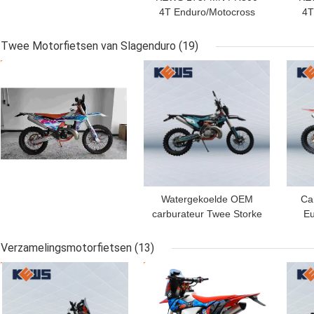
4T Enduro/Motocross
4T
Motorfiets met PR300
mot
Motor 271.3ML
Twee Motorfietsen van Slagenduro
(19)
Cilinderinhoud en
BESTE PRIJS
BESTE PRIJS
BES
Elektrische Start
Watergekoelde OEM
Ca
carburateur Twee Storke
Eu
motoren Motor EC 300
Twe
met sterk vermogen
Me
Verzamelingsmotorfietsen
(13)
BESTE PRIJS
BESTE PRIJS
BES