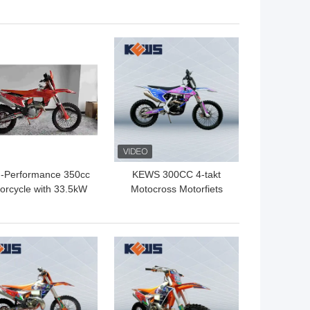
duro het Vuilfietsen
Viertakt de
 Enduro Viertakt met
Motocrossfietsen van
3kw-Machtsmotor
Vuilfiets
TE PRIJS
BESTE PRIJS
h-Performance 350cc
KEWS 300CC 4-takt
orcycle with 33.5kW
Motocross Motorfiets
ower 160km/h Max
met 19KW Vermogen
peed and 1460mm
Wheelbase for
TE PRIJS
BESTE PRIJS
Motocross