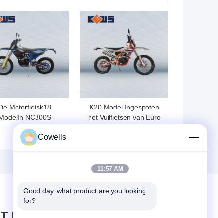
Viertakt
TE PRIJS
BESTE PRIJS
De Motorfietsk18
K20 Model Ingespoten
ModelIn NC300S
het Vuilfietsen van Euro
dstofinjectie van het
Bike Motorcycle 300CC
Cowells
s Euro 4 Certificaat
Brandstof
11:57 AM
Good day, what product are you looking 
for?
T BERICHT ACHTER