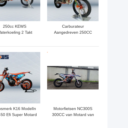
250cc KEWS
Carburateur
aterkoeling 2 Takt
Aangedreven 250CC
torfiets rijden CNC
Watergekoelde 2-Takt
uurstang Met sterke
Motocross Met CDI
kracht
Ontsteking En Optionele
TE PRIJS
BESTE PRIJS
Stickers
smerk K16 ModelIn
Motorfietsen NC300S
50 Efi Super Motard
300CC van Motard van
torcycles 120KM/H
de Kews de Water
Gekoelde Motor Super