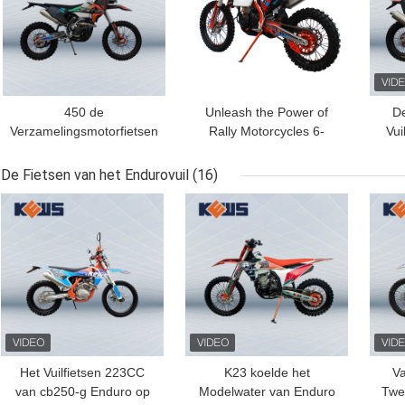
450 de
Unleash the Power of
De
Verzamelingsmotorfietsen
Rally Motorcycles 6-
Vui
van CC NC450 kiezen de
Speed Manual
van
Fiets van de Cilinderktm
Transmission and 40.8
De Fietsen van het Endurovuil
(16)
Verzameling uit
Max Power for the
BESTE PRIJS
BESTE PRIJS
BES
Ultimate Riding
Experience
Het Vuilfietsen 223CC
K23 koelde het
Va
van cb250-g Enduro op
Modelwater van Enduro
Twe