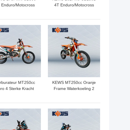
 Enduro/Motocross
4T Enduro/Motocross
orfiets met 271,3ml
Motorfiets met 145ML
zuigerplaats
Cilinderinhoud
Motocrossfiets
Elektrische+Kick Start en
TE PRIJS
BESTE PRIJS
5 Versnellingen
rburateur MT250cc
KEWS MT250cc Oranje
ro 4 Sterke Kracht
Frame Waterkoeling 2
e Takt Motorfietsen
Takt Off Road Motorcycle
t CNC Omgekeerde
Met EXCEL Rim
Vering
TE PRIJS
BESTE PRIJS