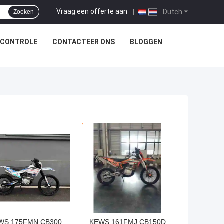
Vraag een offerte aan
|
Dutch
Zoeken
SCONTROLE
CONTACTEER ONS
BLOGGEN
TE PRIJS
BESTE PRIJS
WS 175FMN CB300
KEWS 161FMJ CB150D