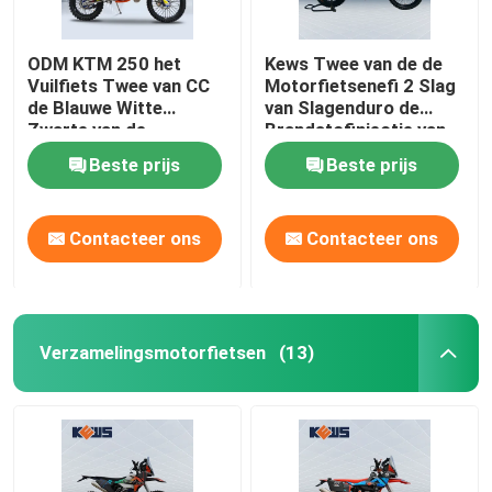
ODM KTM 250 het
Kews Twee van de de
Vuilfiets Twee van CC
Motorfietsenefi 2 Slag
de Blauwe Witte
van Slagenduro de
Zwarte van de
Brandstofinjectie van
Slagmotocross
de het Vuilfiets
Beste prijs
Beste prijs
Contacteer ons
Contacteer ons
Verzamelingsmotorfietsen
(13)