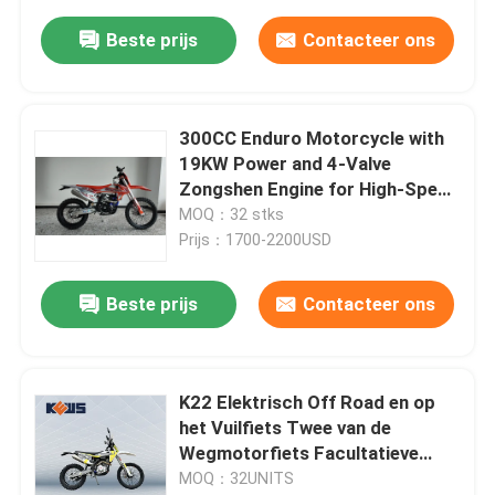
Beste prijs
Contacteer ons
300CC Enduro Motorcycle with
19KW Power and 4-Valve
Zongshen Engine for High-Speed
Off-Road Dirt Bike
MOQ：32 stks
Prijs：1700-2200USD
Beste prijs
Contacteer ons
K22 Elektrisch Off Road en op
het Vuilfiets Twee van de
Wegmotorfiets Facultatieve
Versie
MOQ：32UNITS