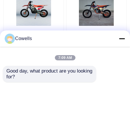
Van de het Vuilfiets
KEWS ZS178mm
NC300S 6 van de
NX250 Viertakt
Cowells
Kewsk23 KTM 300CC 4
Motocross K23 Model
Slag de
Chinese 250cc
Snelheidstransmissie
Motorcycle
7:09 AM
Beste prijs
Beste prijs
Motorbikes
Good day, what product are you looking 
for?
Contacteer ons
Contacteer ons
Bekijk meer
Thuis
Ongeveer ons
Contacteer ons
Desktop Site
Sitemap
Privacy Policy