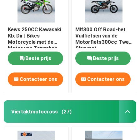
Kews 250CC Kawasaki
Mlf300 Off Road-het
Klx Dirt Bikes
Vuilfietsen van de
Motorcycle met de
Motorfiets300cc Twee
Motor van Zongshen
Slag met
CB250
Elektrobeginsysteem
Beste prijs
Beste prijs
Contacteer ons
Contacteer ons
Viertaktmotocross
(27)