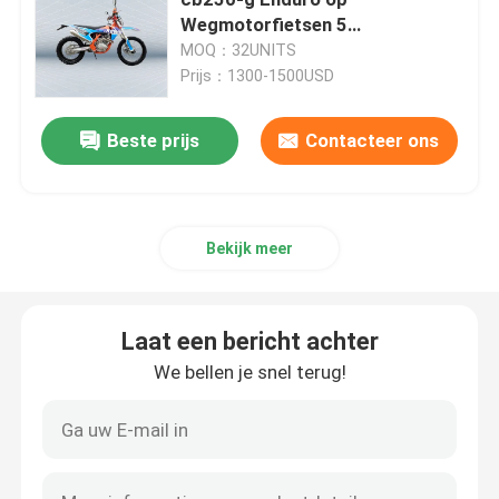
Wegmotorfietsen 5
Snelheidstransmissie
MOQ：32UNITS
De Fietsen van het Endurovuil
Prijs：1300-1500USD
Viertaktmotocross
Beste prijs
Contacteer ons
2 slagmotocross
Bekijk meer
Super Motard-motorfietsen
Laat een bericht achter
Euro 4 Motorfietsen
We bellen je snel terug!