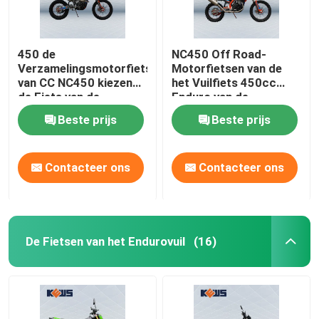
450 de
NC450 Off Road-
Verzamelingsmotorfietsen
Motorfietsen van de
van CC NC450 kiezen
het Vuilfiets 450cc
de Fiets van de
Enduro van de
Cilinderktm
Motorfietsverzameling
Beste prijs
Beste prijs
Verzameling uit
de Chinese
Contacteer ons
Contacteer ons
De Fietsen van het Endurovuil
(16)