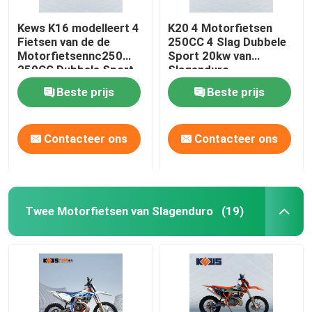
Kews K16 modelleert 4
K20 4 Motorfietsen
Fietsen van de de
250CC 4 Slag Dubbele
Motorfietsennc250
Sport 20kw van
250CC Dubbele Sport
Slagenduro
van Slagenduro
Beste prijs
Beste prijs
Contacteer ons
Contacteer ons
Twee Motorfietsen van Slagenduro
(19)