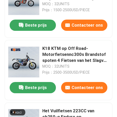
Reeks
MOQ：32UNITS
Prijs：1500-2500USD/PIECE
Fabrieksreis
Beste prijs
Contacteer ons
Kwaliteitscontrole
Contacteer ons
K18 KTM op Off Road-
Motorfietsennc300s Brandstof
spoten 4 Fietsen van het Slagvuil
bloggen
in
MOQ：32UNITS
Prijs：2500-3500USD/PIECE
4 de Motorfietsen van slagenduro
Beste prijs
Contacteer ons
Twee Motorfietsen van Slagenduro
Het Vuilfietsen 223CC van
Verzamelingsmotorfietsen
cb250-g Enduro op