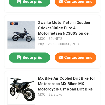
Beste prijs
Contacteer ons
Zwarte Motorfiets in Gouden
Sticker300cc Euro 4
Motorfietsen NC300S op de
Fietsen van het Wegvuil
MOQ：32UNITS
Prijs：2500-3500USD/PIECE
Beste prijs
Contacteer ons
MX Bike Air Cooled Dirt Bike for
Motorcross MX Bikes MX
Motorcycle Off Road Dirt Bike
for Enduro KEWS Dirtbike
MOQ：32 stuks